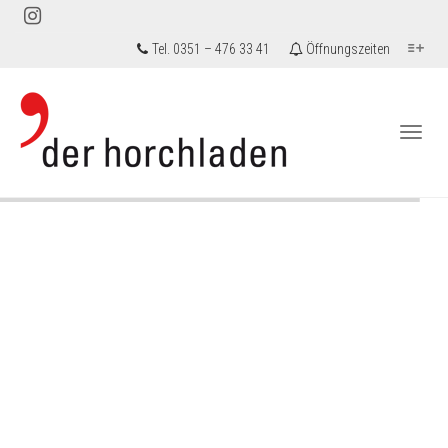
Tel. 0351 – 476 33 41
Öffnungszeiten
Togg
navi