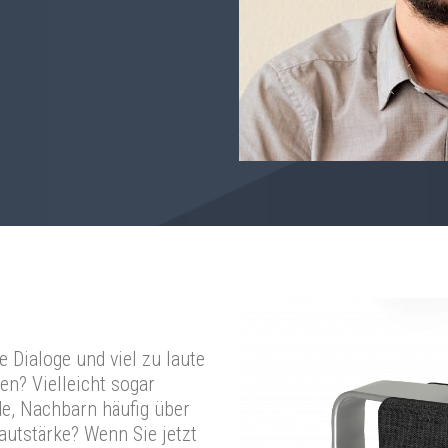
e Dialoge und viel zu laute
n? Vielleicht sogar
de, Nachbarn häufig über
autstärke? Wenn Sie jetzt