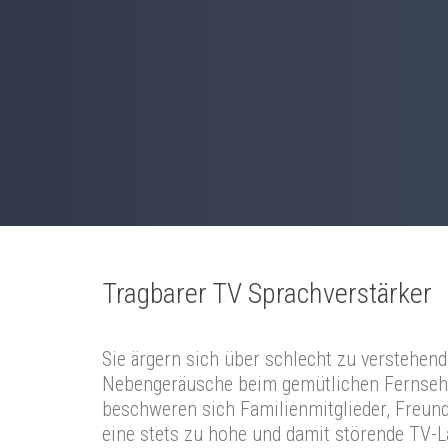
Tragbarer TV Sprachverstärker
Sie ärgern sich über schlecht zu verstehend
Nebengeräusche beim gemütlichen Fernsehe
beschweren sich Familienmitglieder, Freun
eine stets zu hohe und damit störende TV-L