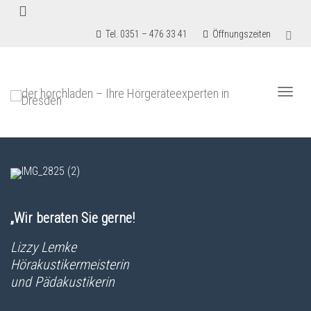
Tel. 0351 – 476 33 41
Öffnungszeiten
Togg
„Wir beraten Sie gerne!
navi
Lizzy Lemke
Hörakustikermeisterin
und Pädakustikerin