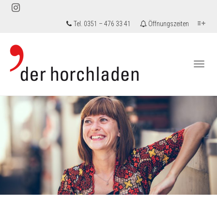
Tel. 0351 – 476 33 41
Öffnungszeiten
Togg
navi