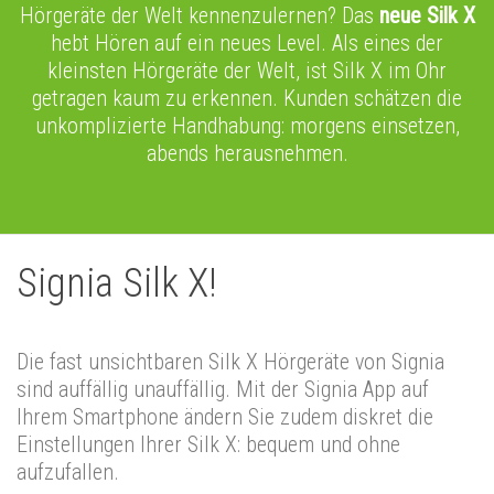
Hörgeräte der Welt kennenzulernen? Das
neue Silk X
hebt Hören auf ein neues Level. Als eines der
kleinsten Hörgeräte der Welt, ist Silk X im Ohr
getragen kaum zu erkennen. Kunden schätzen die
unkomplizierte Handhabung: morgens einsetzen,
abends herausnehmen.
Signia Silk X!
Die fast unsichtbaren Silk X Hörgeräte von Signia
sind auffällig unauffällig. Mit der Signia App auf
Ihrem Smartphone ändern Sie zudem diskret die
Einstellungen Ihrer Silk X: bequem und ohne
aufzufallen.