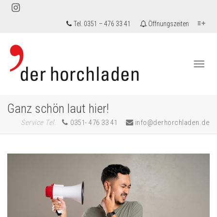
Tel. 0351 – 476 33 41
Öffnungszeiten
Togg
Ganz schön laut hier!
Service Tel.
0351- 476 33 41
info@derhorchladen.de
navi