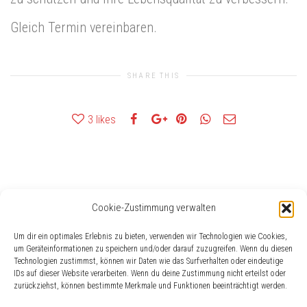
Gleich Termin vereinbaren.
SHARE THIS
3
likes
Cookie-Zustimmung verwalten
Häufig gesucht
Um dir ein optimales Erlebnis zu bieten, verwenden wir Technologien wie Cookies,
Besser-Hörer
Batteriewechsel
Akku
Das passende Hörgerät finden
Geschenke für Schwerhörige
um Geräteinformationen zu speichern und/oder darauf zuzugreifen. Wenn du diesen
Gehörschutz
Technologien zustimmst, können wir Daten wie das Surfverhalten oder eindeutige
Akku-Hörgerät
EUHA
Buchempfehlung
2016
AAA
IDs auf dieser Website verarbeiten. Wenn du deine Zustimmung nicht erteilst oder
Dresden
zurückziehst, können bestimmte Merkmale und Funktionen beeinträchtigt werden.
Frühlingscheck
Gehörschaden
Eislingen
Geschenktipps
AudioService