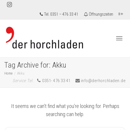
Tel. 0351 – 476 33 41
Öffnungszeiten
Togg
Tag Archive for: Akku
Home
Akku
Service Tel.
0351- 476 33 41
info@derhorchladen.de
navi
It seems we can’t find what you’re looking for. Perhaps
searching can help.