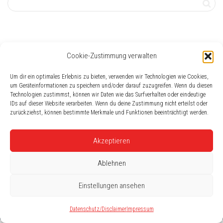
Cookie-Zustimmung verwalten
Häufig gesucht
Um dir ein optimales Erlebnis zu bieten, verwenden wir Technologien wie Cookies,
Buchempfehlung
Frühlingscheck
2016
EUHA
Geschenktipps
Akku
Akku-Hörgerät
um Geräteinformationen zu speichern und/oder darauf zuzugreifen. Wenn du diesen
Dresden
AudioService
Technologien zustimmst, können wir Daten wie das Surfverhalten oder eindeutige
Batteriewechsel
AAA
Besser-Hörer
IDs auf dieser Website verarbeiten. Wenn du deine Zustimmung nicht erteilst oder
Gehörschutz
zurückziehst, können bestimmte Merkmale und Funktionen beeinträchtigt werden.
Eislingen
Gehörschaden
AC DC
check
Geschenke für
Schwerhörige
Berufsleben
Das passende Hörgerät finden
Akzeptieren
Ablehnen
Einstellungen ansehen
©2026 der horchladen - Ihre Hörgeräteexperten in
Dresden | Tel. 0351 - 476 33 41 | Design audima.de
Datenschutz/Disclaimer
Impressum