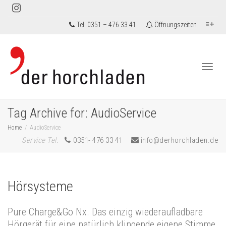
Tel. 0351 – 476 33 41
Öffnungszeiten
Togg
Tag Archive for: AudioService
Home
AudioService
Service Tel.
0351- 476 33 41
info@derhorchladen.de
navi
Hörsysteme
Pure Charge&Go Nx. Das einzig wiederaufladbare
Hörgerät für eine natürlich klingende eigene Stimme