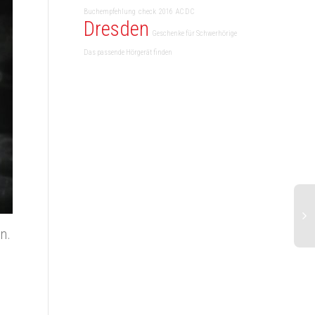
Buchempfehlung
check
2016
AC DC
Dresden
Geschenke für Schwerhörige
Das passende Hörgerät finden
n.