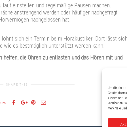
u laut einstellen und regelmäßige Pausen machen.
äche anstrengend werden oder häufiger nachgefragt
r Hörvermögen nachgelassen hat.
lohnt sich ein Termin beim Hörakustiker. Dort lässt sic
d wie es bestmöglich unterstützt werden kann.
n helfen, die Ohren zu entlasten und das Hören mit und
SHARE THIS
Um dir ein op
Geräteinforma
zustimmst, kö
ikes
verarbeiten. 
Merkmale und 
Akz