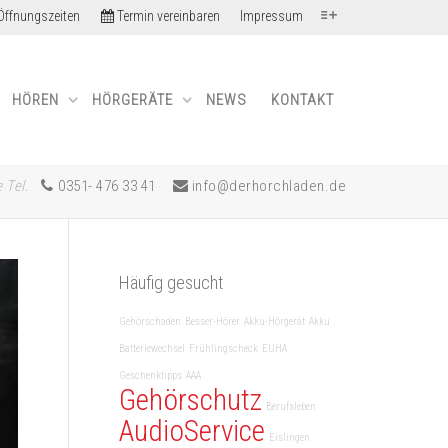
ffnungszeiten
Termin vereinbaren
Impressum
HÖREN
HÖRGERÄTE
NEWS
KONTAKT
 Tel.
0351- 476 33 41
info@derhorchladen.de
Häufig gesucht
Gehörschaden
Besser-Hörer
Akku-Hörgerät
Akku
Batteriewechsel
Frühlingscheck
EUHA
Geschenktipps
AAA
Gehörschutz
Berufsleben
AudioService
Eislingen