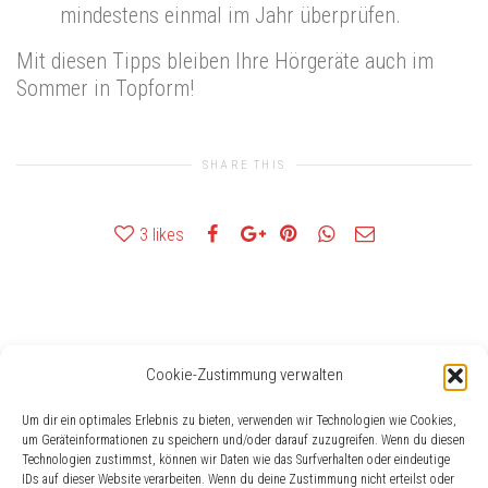
mindestens einmal im Jahr überprüfen.
Mit diesen Tipps bleiben Ihre Hörgeräte auch im
Sommer in Topform!
SHARE THIS
3
likes
Cookie-Zustimmung verwalten
Häufig gesucht
Um dir ein optimales Erlebnis zu bieten, verwenden wir Technologien wie Cookies,
AC DC
Eislingen
EUHA
Geschenke für Schwerhörige
Geschenktipps
Berufsleben
Gehörschaden
um Geräteinformationen zu speichern und/oder darauf zuzugreifen. Wenn du diesen
AudioService
Technologien zustimmst, können wir Daten wie das Surfverhalten oder eindeutige
Buchempfehlung
Akku
check
Besser-Hörer
AAA
IDs auf dieser Website verarbeiten. Wenn du deine Zustimmung nicht erteilst oder