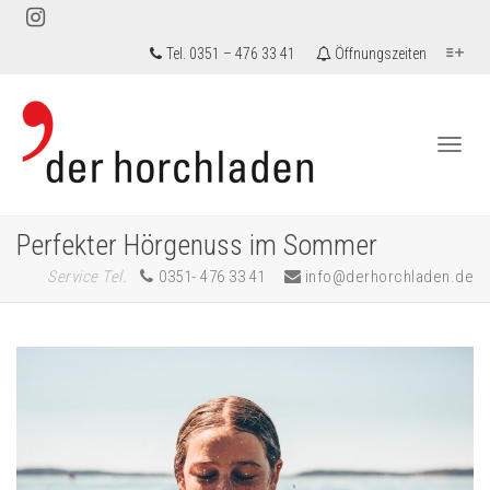
Tel. 0351 – 476 33 41
Öffnungszeiten
Togg
Perfekter Hörgenuss im Sommer
Service Tel.
0351- 476 33 41
info@derhorchladen.de
navi