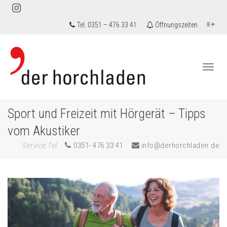
Tel. 0351 – 476 33 41
Öffnungszeiten
Togg
Sport und Freizeit mit Hörgerät – Tipps
vom Akustiker
Service Tel.
0351- 476 33 41
info@derhorchladen.de
navi