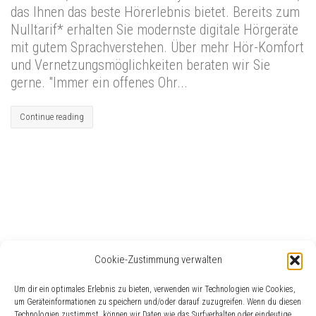
das Ihnen das beste Hörerlebnis bietet. Bereits zum
Nulltarif* erhalten Sie modernste digitale Hörgeräte
mit gutem Sprachverstehen. Über mehr Hör-Komfort
und Vernetzungsmöglichkeiten beraten wir Sie
gerne. "Immer ein offenes Ohr...
Continue reading
Cookie-Zustimmung verwalten
Häufig gesucht
Um dir ein optimales Erlebnis zu bieten, verwenden wir Technologien wie Cookies,
Eislingen
Akku
EUHA
Buchempfehlung
Gehörschaden
Geschenke für Schwerhörige
um Geräteinformationen zu speichern und/oder darauf zuzugreifen. Wenn du diesen
Technologien zustimmst, können wir Daten wie das Surfverhalten oder eindeutige