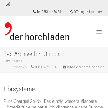
Tel. 0351 – 476 33 41
Öffnungszeiten
Togg
Tag Archive for: Oticon
Home
Oticon
Service Tel.
0351- 476 33 41
info@derhorchladen.de
navi
Hörsysteme
Pure Charge&Go Nx. Das einzig wiederaufladbare
Hörgerät für eine natürlich klingende eigene Stimme