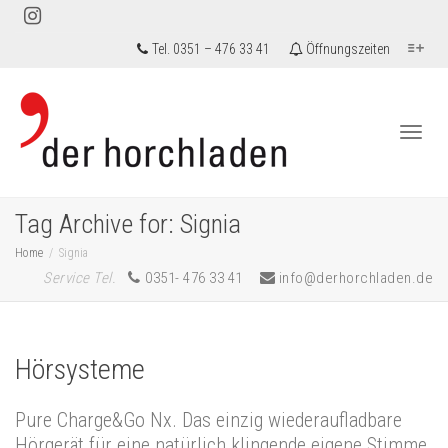
Tel. 0351 – 476 33 41
Öffnungszeiten
Togg
Tag Archive for: Signia
Home
Signia
Service Tel.
0351- 476 33 41
info@derhorchladen.de
navi
Hörsysteme
Pure Charge&Go Nx. Das einzig wiederaufladbare
Hörgerät für eine natürlich klingende eigene Stimme